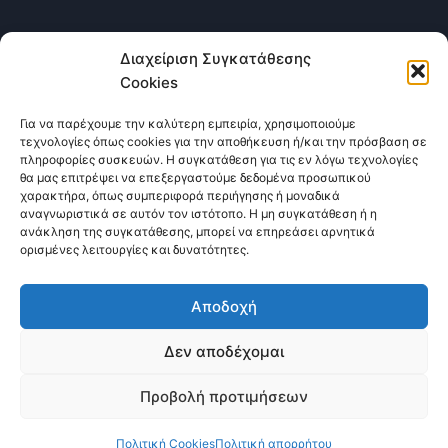
Διαχείριση Συγκατάθεσης
Cookies
Επικοινωνήστε μαζί μας
Για να παρέχουμε την καλύτερη εμπειρία, χρησιμοποιούμε
τεχνολογίες όπως cookies για την αποθήκευση ή/και την πρόσβαση σε
πληροφορίες συσκευών. Η συγκατάθεση για τις εν λόγω τεχνολογίες
Οι Υπηρεσίες μας
Σχετικά με εμάς
θα μας επιτρέψει να επεξεργαστούμε δεδομένα προσωπικού
χαρακτήρα, όπως συμπεριφορά περιήγησης ή μοναδικά
Πολιτική Cookies (ΕΕ)
Blog
Επικοινωνία
αναγνωριστικά σε αυτόν τον ιστότοπο. Η μη συγκατάθεση ή η
ανάκληση της συγκατάθεσης, μπορεί να επηρεάσει αρνητικά
ορισμένες λειτουργίες και δυνατότητες.
Αποδοχή
Δεν αποδέχομαι
© 2026 Website On Agency By
WebsiteOn
Προβολή προτιμήσεων
Agency
Contact us
Πολιτική Cookies
Πολιτική απορρήτου